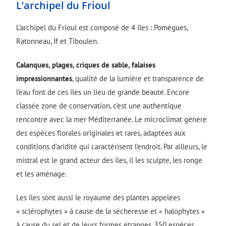
L’archipel du Frioul
L’archipel du Frioul est composé de 4 îles : Pomègues,
Ratonneau, If et Tiboulen.
Calanques, plages, criques de sable, falaises
impressionnantes
, qualité de la lumière et transparence de
l’eau font de ces îles un lieu de grande beauté. Encore
classée zone de conservation, c’est une authentique
rencontre avec la mer Méditerranée. Le microclimat génère
des espèces florales originales et rares, adaptées aux
conditions d’aridité qui caractérisent l’endroit. Par ailleurs, le
mistral est le grand acteur des îles, il les sculpte, les ronge
et les aménage.
Les îles sont aussi le royaume des plantes appelées
« sclérophytes » à cause de la sécheresse et « halophytes »
à cause du sel et de leurs formes étranges. 350 espèces